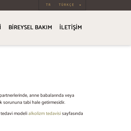
TR
TÜRKÇE
I
BIREYSEL BAKIM
İLETIŞIM
in partnerlerinde, anne babalarında veya
ık sorununa tabi hale getirmesidir.
ık tedavi modeli
alkolizm tedavisi
sayfasında