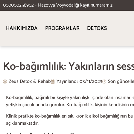
000000258902 - Mazovya Voyvodalığı kayıt numaramız
HAKKIMIZDA
PROGRAMLAR
DETOKS
Ko-bağımlılık: Yakınların sess
Zeus Detox & Rehab
Yayınlandı:
03/11/2023
Son güncell
Ko-bağımlılık, bağımlı bir kişiyle yakın ilişki içinde olan insanla
yetişkin çocuklarında görülür. Ko-bağımlılık, kişinin kendisinin 
Klinik pratikte ko-bağımlılık en sık, kronik alkol bağımlılığının 
açıklanmaktadır.