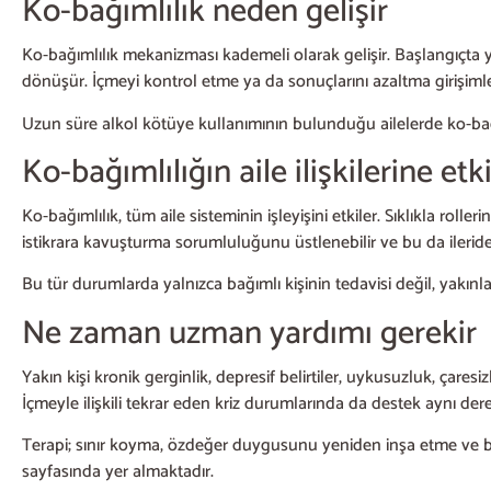
Ko-bağımlılık neden gelişir
Ko-bağımlılık mekanizması kademeli olarak gelişir. Başlangıçta ya
dönüşür. İçmeyi kontrol etme ya da sonuçlarını azaltma girişimler
Uzun süre alkol kötüye kullanımının bulunduğu ailelerde ko-bağı
Ko-bağımlılığın aile ilişkilerine etki
Ko-bağımlılık, tüm aile sisteminin işleyişini etkiler. Sıklıkla r
istikrara kavuşturma sorumluluğunu üstlenebilir ve bu da ileride
Bu tür durumlarda yalnızca bağımlı kişinin tedavisi değil, yakınl
Ne zaman uzman yardımı gerekir
Yakın kişi kronik gerginlik, depresif belirtiler, uykusuzluk, ça
İçmeyle ilişkili tekrar eden kriz durumlarında da destek aynı der
Terapi; sınır koyma, özdeğer duygusunu yeniden inşa etme ve bağım
sayfasında yer almaktadır.