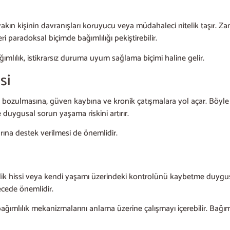
kın kişinin davranışları koruyucu veya müdahaleci nitelik taşır. Zama
i paradoksal biçimde bağımlılığı pekiştirebilir.
mlılık, istikrarsız duruma uyum sağlama biçimi haline gelir.
si
ollerin bozulmasına, güven kaybına ve kronik çatışmalara yol açar. B
 duygusal sorun yaşama riskini artırır.
arına destek verilmesi de önemlidir.
resizlik hissi veya kendi yaşamı üzerindeki kontrolünü kaybetme duyg
ecede önemlidir.
lılık mekanizmalarını anlama üzerine çalışmayı içerebilir. Bağımlılı