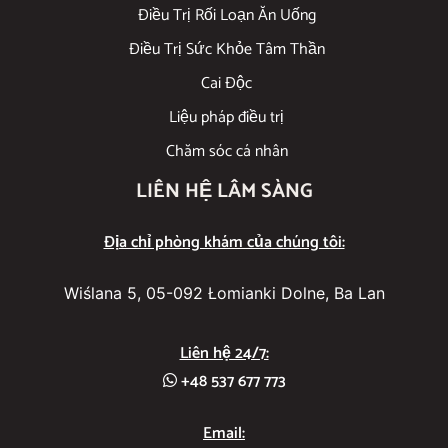
Điều Trị Rối Loạn Ăn Uống
Điều Trị Sức Khỏe Tâm Thần
Cai Độc
Liệu pháp điều trị
Chăm sóc cá nhân
LIÊN HỆ LÂM SÀNG
Địa chỉ phòng khám của chúng tôi:
Wiślana 5, 05-092 Łomianki Dolne, Ba Lan
Liên hệ 24/7:
+48 537 677 773
Email: