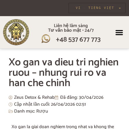
VI
TIẾNG VIỆT
Liên hệ lâm sàng
Tư vấn bảo mật • 24/7
+48 537 677 773
VỀ CHÚNG TÔI
CHƯƠNG TR
CHĂM SÓC CÁ 
LIỆU PHÁ
Xo gan va dieu tri nghien
ruou – nhung rui ro va
han che chinh
Zeus Detox & Rehab
Đã đăng:
30/04/2026
Cập nhật lần cuối: 26/04/2026
02:51
Danh mục:
Rượu
Xo gan la giai doan nghiem trong nhat va khong the