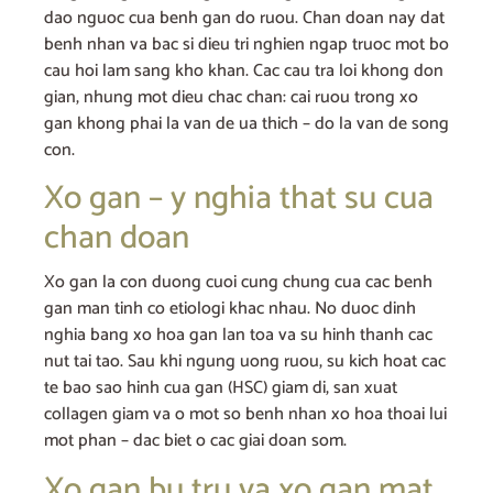
dao nguoc cua benh gan do ruou. Chan doan nay dat
benh nhan va bac si dieu tri nghien ngap truoc mot bo
cau hoi lam sang kho khan. Cac cau tra loi khong don
gian, nhung mot dieu chac chan: cai ruou trong xo
gan khong phai la van de ua thich – do la van de song
con.
Xo gan – y nghia that su cua
chan doan
Xo gan la con duong cuoi cung chung cua cac benh
gan man tinh co etiologi khac nhau. No duoc dinh
nghia bang xo hoa gan lan toa va su hinh thanh cac
nut tai tao. Sau khi ngung uong ruou, su kich hoat cac
te bao sao hinh cua gan (HSC) giam di, san xuat
collagen giam va o mot so benh nhan xo hoa thoai lui
mot phan – dac biet o cac giai doan som.
Xo gan bu tru va xo gan mat