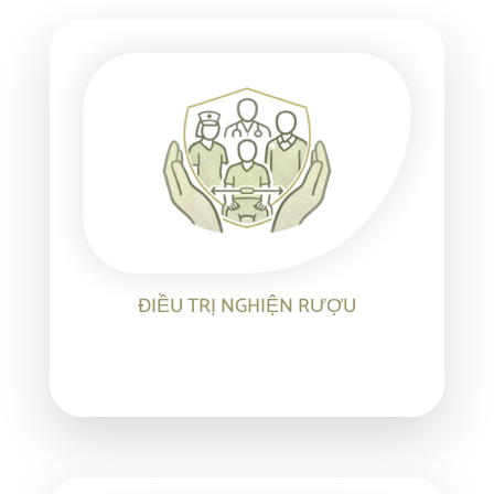
ĐIỀU TRỊ NGHIỆN RƯỢU