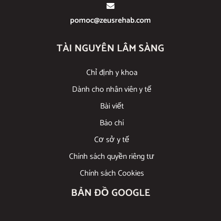
pomoc@zeusrehab.com
TÀI NGUYÊN LÂM SÀNG
Chỉ định y khoa
Dành cho nhân viên y tế
Bài viết
Báo chí
Cơ sở y tế
Chính sách quyền riêng tư
Chính sách Cookies
BẢN ĐỒ GOOGLE