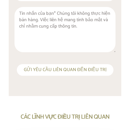
GỬI YÊU CẦU LIÊN QUAN ĐẾN ĐIỀU TRỊ
CÁC LĨNH VỰC ĐIỀU TRỊ LIÊN QUAN