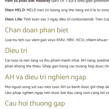
Ham so phan biet Maddrey (DF)
: DF = 4,6 x (thoi gian prothro
Diem MELD
: MELD tren 20 tuong ung the nang voi ti le tu vo
Diem Lille
: Tinh toan sau 7 ngay dieu tri corticosteroid. Tren 
Chan doan phan biet
Loai tru tich cuc viem gan virus (HAV, HBV, HCV), nhiem khuan
Dieu tri
Cai ruou la nen tang va thu pham manh nhat. AH nang: predniso
phan khong the thieu. Ghep gan trong cac truong hop duoc ch
AH va dieu tri nghien ngap
Moi nguoi song sot sau mot cuoc AH co benh duoc ghi chep de d
Lieu phap nghien ngap nen duoc bat dau cang som cang tot sa
Cau hoi thuong gap