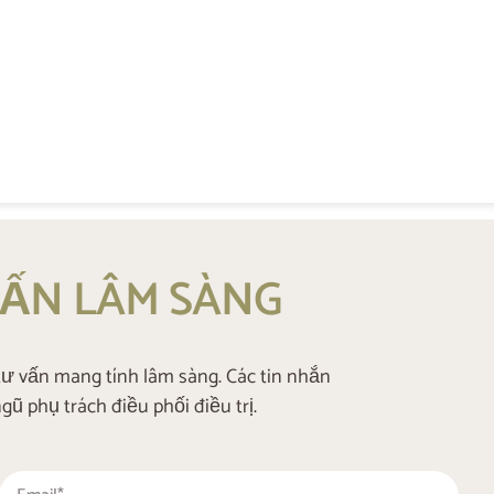
Liên hệ điện thoại bảo mật
+48 537 677 773
VẤN LÂM SÀNG
ư vấn mang tính lâm sàng. Các tin nhắn
ũ phụ trách điều phối điều trị.