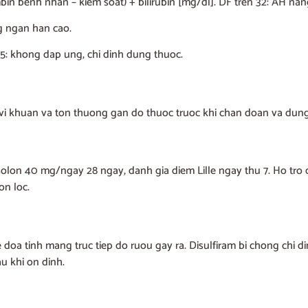
mbin benh nhan – kiem soat) + bilirubin [mg/dl]. DF tren 32: AH nan
ng ngan han cao.
0,45: khong dap ung, chi dinh dung thuoc.
 vi khuan va ton thuong gan do thuoc truoc khi chan doan va dung 
lon 40 mg/ngay 28 ngay, danh gia diem Lille ngay thu 7. Ho tro di
on loc.
oa tinh mang truc tiep do ruou gay ra. Disulfiram bi chong chi di
u khi on dinh.