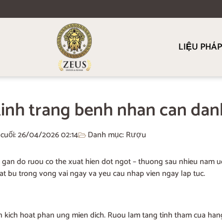
LIỆU PHÁP
tinh trang benh nhan can danh
 cuối: 26/04/2026
02:14
Danh mục:
Rượu
h gan do ruou co the xuat hien dot ngot – thuong sau nhieu nam 
t bu trong vong vai ngay va yeu cau nhap vien ngay lap tuc.
 kich hoat phan ung mien dich. Ruou lam tang tinh tham cua hang 