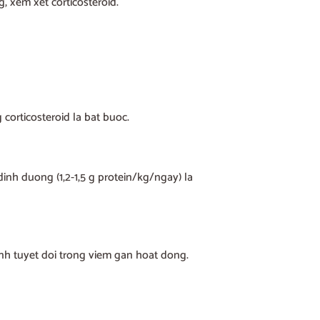
g, xem xet corticosteroid.
corticosteroid la bat buoc.
nh duong (1,2-1,5 g protein/kg/ngay) la
nh tuyet doi trong viem gan hoat dong.