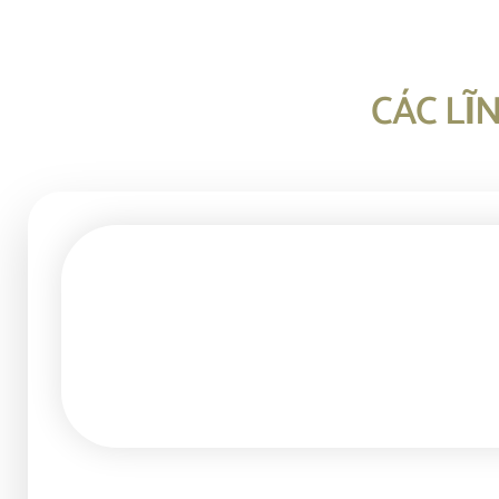
CÁC LĨ