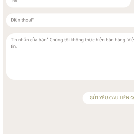
GỬI YÊU CẦU LIÊN 