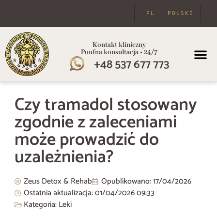
PL
POLSKI
Kontakt kliniczny
Poufna konsultacja • 24/7
+48 537 677 773
PROGRAMY
Czy tramadol stosowany
zgodnie z zaleceniami
może prowadzić do
uzależnienia?
Zeus Detox & Rehab
Opublikowano:
17/04/2026
Ostatnia aktualizacja: 01/04/2026
09:33
Kategoria:
Leki