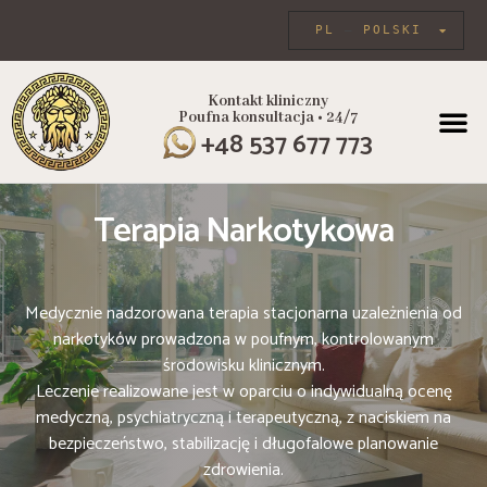
PL
POLSKI
Kontakt kliniczny
Poufna konsultacja • 24/7
PROGRAMY
+48 537 677 773
Terapia Narkotykowa
Medycznie nadzorowana terapia stacjonarna uzależnienia od
narkotyków prowadzona w poufnym, kontrolowanym
środowisku klinicznym.
Leczenie realizowane jest w oparciu o indywidualną ocenę
medyczną, psychiatryczną i terapeutyczną, z naciskiem na
bezpieczeństwo, stabilizację i długofalowe planowanie
zdrowienia.