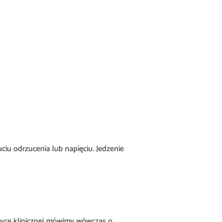
uciu odrzucenia lub napięciu. Jedzenie
tyce klinicznej mówimy wówczas o