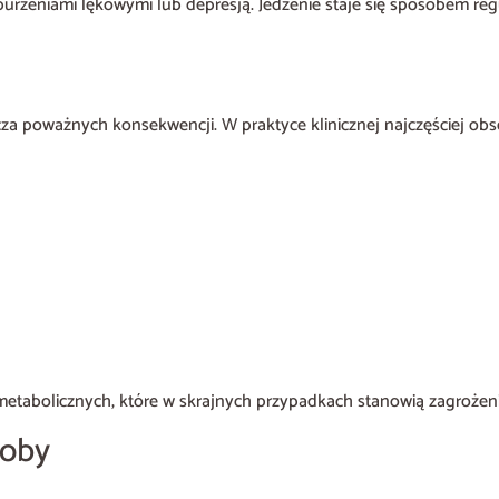
aburzeniami lękowymi lub depresją. Jedzenie staje się sposobem reg
a poważnych konsekwencji. W praktyce klinicznej najczęściej obse
abolicznych, które w skrajnych przypadkach stanowią zagrożenie
soby