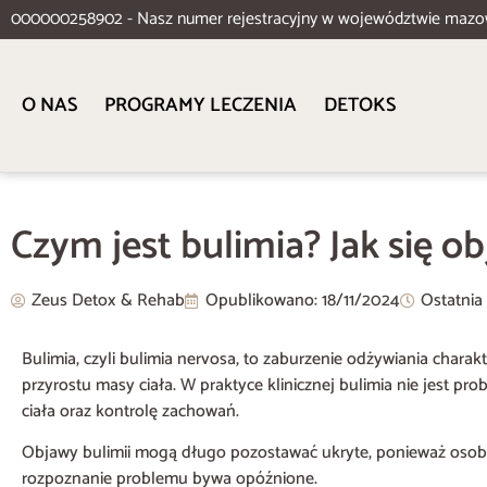
000000258902 - Nasz numer rejestracyjny w województwie mazo
O NAS
PROGRAMY LECZENIA
DETOKS
Czym jest bulimia? Jak się o
Zeus Detox & Rehab
Opublikowano:
18/11/2024
Ostatnia
Bulimia, czyli bulimia nervosa, to zaburzenie odżywiania char
przyrostu masy ciała. W praktyce klinicznej bulimia nie jest 
ciała oraz kontrolę zachowań.
Objawy bulimii mogą długo pozostawać ukryte, ponieważ osoba 
rozpoznanie problemu bywa opóźnione.