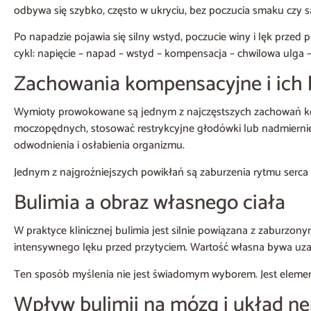
odbywa się szybko, często w ukryciu, bez poczucia smaku czy s
Po napadzie pojawia się silny wstyd, poczucie winy i lęk prze
cykl: napięcie – napad – wstyd – kompensacja – chwilowa ulga 
Zachowania kompensacyjne i ich
Wymioty prowokowane są jednym z najczęstszych zachowań ko
moczopędnych, stosować restrykcyjne głodówki lub nadmiernie 
odwodnienia i osłabienia organizmu.
Jednym z najgroźniejszych powikłań są zaburzenia rytmu serca
Bulimia a obraz własnego ciała
W praktyce klinicznej bulimia jest silnie powiązana z zaburzo
intensywnego lęku przed przytyciem. Wartość własna bywa uzal
Ten sposób myślenia nie jest świadomym wyborem. Jest elemen
Wpływ bulimii na mózg i układ n