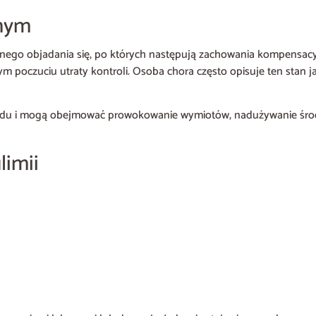
znym
anego objadania się, po których następują zachowania kompensacy
ym poczuciu utraty kontroli. Osoba chora często opisuje ten stan j
adu i mogą obejmować prowokowanie wymiotów, nadużywanie środ
limii