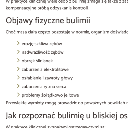
W praktyce klinicznej wiele osób z bulimią zmaga się także z z
kompensacyjne próbą odzyskania kontroli.
Objawy fizyczne bulimii
Choć masa ciała często pozostaje w normie, organizm doświadcz
erozję szkliwa zębów
nadwrażliwość zębów
obrzęk ślinianek
zaburzenia elektrolitowe
osłabienie i zawroty głowy
zaburzenia rytmu serca
problemy żołądkowo jelitowe
Przewlekłe wymioty mogą prowadzić do poważnych powikłań met
Jak rozpoznać bulimię u bliskiej o
W praktyce klinicznej sygnałami ostrzegawczymi są: