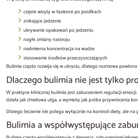
częste wizyty w łazience po posiłkach
znikające jedzenie
ukrywanie opakowań po jedzeniu
nagłe zmiany nastroju
nadmierna koncentracja na wadze
stosowanie środków przeczyszczających
Bulimia często rozwija się w ukryciu, dlatego rozmowa powinna b
Dlaczego bulimia nie jest tylko p
W praktyce klinicznej bulimia jest zaburzeniem regulacji emocji.
działa jak chwilowa ulga, a wymioty jak próba przywrócenia kon
Dlatego leczenie nie polega wyłącznie na kontroli diety, ale 
Bulimia a współwystępujące zabu
Bulimia często współwystępuje z depresją, zaburzeniami lękow