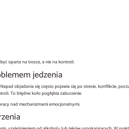
yć oparta na trosce, a nie na kontroli.
roblemem jedzenia
 Napad objadania się często pojawia się po stresie, konflikcie, pocz
troli. To błędne koło pogłębia zaburzenie.
na pracy nad mechanizmami emocjonalnymi.
rzenia
ymi, uzależnieniem od alkoholu lub leków uspokajających. W prak