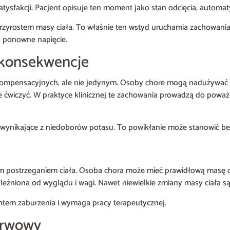
atysfakcji. Pacjent opisuje ten moment jako stan odcięcia, automa
d przyrostem masy ciała. To właśnie ten wstyd uruchamia zachowan
– ponowne napięcie.
 konsekwencje
mpensacyjnych, ale nie jedynym. Osoby chore mogą nadużywać ś
ćwiczyć. W praktyce klinicznej te zachowania prowadzą do poważn
 wynikające z niedoborów potasu. To powikłanie może stanowić be
nym postrzeganiem ciała. Osoba chora może mieć prawidłową masę 
eżniona od wyglądu i wagi. Nawet niewielkie zmiany masy ciała są
tem zaburzenia i wymaga pracy terapeutycznej.
erwowy