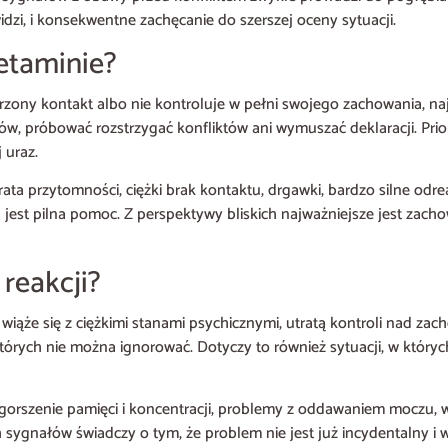
widzi, i konsekwentne zachęcanie do szerszej oceny sytuacji.
ketaminie?
rzony kontakt albo nie kontroluje w pełni swojego zachowania, naj
w, próbować rozstrzygać konfliktów ani wymuszać deklaracji. Prio
 uraz.
ta przytomności, ciężki brak kontaktu, drgawki, bardzo silne odrea
jest pilna pomoc. Z perspektywy bliskich najważniejsze jest zacho
reakcji?
 wiąże się z ciężkimi stanami psychicznymi, utratą kontroli nad 
rych nie można ignorować. Dotyczy to również sytuacji, w który
, pogorszenie pamięci i koncentracji, problemy z oddawaniem moczu
h sygnałów świadczy o tym, że problem nie jest już incydentalny i