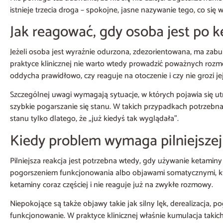
istnieje trzecia droga – spokojne, jasne nazywanie tego, co się 
Jak reagować, gdy osoba jest po 
Jeżeli osoba jest wyraźnie odurzona, zdezorientowana, ma zabu
praktyce klinicznej nie warto wtedy prowadzić poważnych rozmó
oddycha prawidłowo, czy reaguje na otoczenie i czy nie grozi jej
Szczególnej uwagi wymagają sytuacje, w których pojawia się utra
szybkie pogarszanie się stanu. W takich przypadkach potrzebna 
stanu tylko dlatego, że „już kiedyś tak wyglądała”.
Kiedy problem wymaga pilniejszej 
Pilniejsza reakcja jest potrzebna wtedy, gdy używanie ketaminy
pogorszeniem funkcjonowania albo objawami somatycznymi, któ
ketaminy coraz częściej i nie reaguje już na zwykłe rozmowy.
Niepokojące są także objawy takie jak silny lęk, derealizacja
funkcjonowanie. W praktyce klinicznej właśnie kumulacja takic