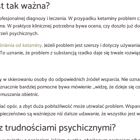
t tak ważna?
ofesjonalnej diagnozy i leczenia. W przypadku ketaminy problem c
e. W praktyce klinicznej potrzebna bywa ocena, czy doszło już do
zeń psychicznych.
eżnienia od ketaminy
. Jeżeli problem jest szerszy i dotyczy używan
a. To uznanie, że problem z substancją rzadko daje się trwale roz
 w skierowaniu osoby do odpowiednich źródeł wsparcia. Nie ozn
 znacznie bardziej pomocne bywa mówienie: „widzę, że dzieje się 
ymuszania obietnic.
ać opór, a zbyt duża pobłażliwość może utrwalać problem. Wsparcie
eczeństwo są ważniejsze niż dalsze udawanie, że wszystko jest w
 z trudnościami psychicznymi?