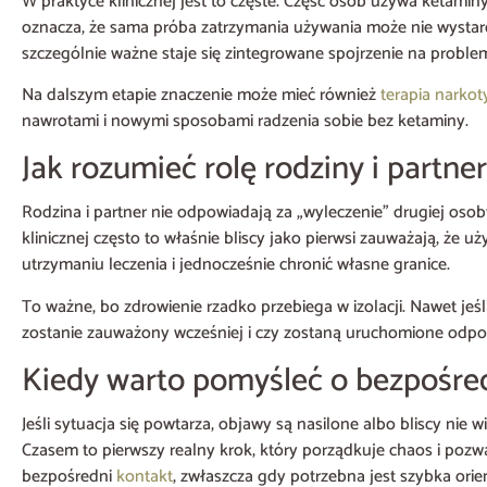
W praktyce klinicznej jest to częste. Część osób używa ketami
oznacza, że sama próba zatrzymania używania może nie wystarczy
szczególnie ważne staje się zintegrowane spojrzenie na proble
Na dalszym etapie znaczenie może mieć również
terapia narko
nawrotami i nowymi sposobami radzenia sobie bez ketaminy.
Jak rozumieć rolę rodziny i partne
Rodzina i partner nie odpowiadają za „wyleczenie” drugiej oso
klinicznej często to właśnie bliscy jako pierwsi zauważają, że 
utrzymaniu leczenia i jednocześnie chronić własne granice.
To ważne, bo zdrowienie rzadko przebiega w izolacji. Nawet je
zostanie zauważony wcześniej i czy zostaną uruchomione odp
Kiedy warto pomyśleć o bezpośre
Jeśli sytuacja się powtarza, objawy są nasilone albo bliscy nie
Czasem to pierwszy realny krok, który porządkuje chaos i poz
bezpośredni
kontakt
, zwłaszcza gdy potrzebna jest szybka orie