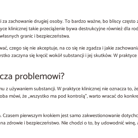
za zachowanie drugiej osoby. To bardzo ważne, bo bliscy często 
ce klinicznej takie przeciążenie bywa destrukcyjne również dla rod
własnych granic i bezpieczeństwa.
, czego się nie akceptuje, na co się nie zgadza i jakie zachowania
stko zaczyna się kręcić wokół substancji i jej skutków. W praktyc
zecza problemowi?
u z używaniem substancji. W praktyce klinicznej nie oznacza to, ż
a osoba mówi, że „wszystko ma pod kontrolą”, warto wracać do konk
ia. Czasem pierwszym krokiem jest samo zakwestionowanie dotych
zdrowie i bezpieczeństwo. Nie chodzi o to, by udowodnić winę, ale