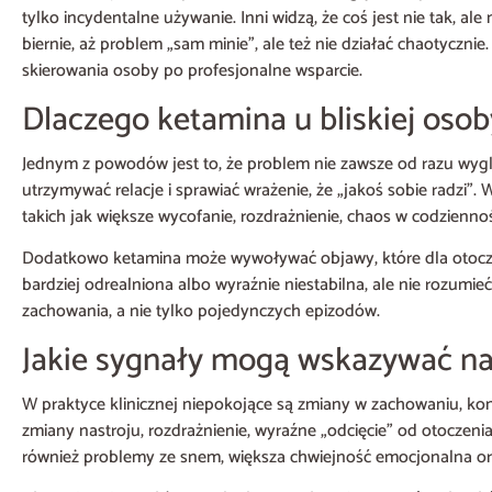
tylko incydentalne używanie. Inni widzą, że coś jest nie tak, ale
biernie, aż problem „sam minie”, ale też nie działać chaotyczn
skierowania osoby po profesjonalne wsparcie.
Dlaczego ketamina u bliskiej oso
Jednym z powodów jest to, że problem nie zawsze od razu wyg
utrzymywać relacje i sprawiać wrażenie, że „jakoś sobie radzi”.
takich jak większe wycofanie, rozdrażnienie, chaos w codzienno
Dodatkowo ketamina może wywoływać objawy, które dla otoczeni
bardziej odrealniona albo wyraźnie niestabilna, ale nie rozumi
zachowania, a nie tylko pojedynczych epizodów.
Jakie sygnały mogą wskazywać na
W praktyce klinicznej niepokojące są zmiany w zachowaniu, kont
zmiany nastroju, rozdrażnienie, wyraźne „odcięcie” od otoczeni
również problemy ze snem, większa chwiejność emocjonalna or