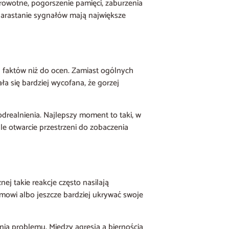
rowotne, pogorszenie pamięci, zaburzenia
 narastanie sygnałów mają największe
ch faktów niż do ocen. Zamiast ogólnych
 się bardziej wycofana, że gorzej
odrealnienia. Najlepszy moment to taki, w
e otwarcie przestrzeni do zobaczenia
ej takie reakcje często nasilają
mowi albo jeszcze bardziej ukrywać swoje
nia problemu. Między agresją a biernością