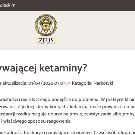
wieckim
żywającej ketaminy?
a aktualizacja: 01/04/2026
07:04
Kategoria:
Narkotyki
żności i realistycznego podejścia do problemu. W praktyce klinicz
lizowania. Z jednej strony kontakt z ketaminą może prowadzić do 
bstancji rzadko reaguje dobrze na presję, zawstydzanie albo prób
 i właściwego sposobu reagowania.
 bezradność, frustrację i narastające zmęczenie. Część osób długo n