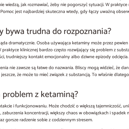
 nie wiedzą, jak rozmawiać, żeby nie pogorszyć sytuacji. W praktyce 
ie. Pomoc jest najbardziej skuteczna wtedy, gdy łączy uważną obser
by bywa trudna do rozpoznania?
ląda dramatycznie. Osoba używająca ketaminy może przez pewien 
 W praktyce klinicznej bardzo często rozwijający się problem z subs
ści, trudniejszy kontakt emocjonalny albo dziwne epizody odcięcia.
a nie zawsze są łatwe do nazwania. Bliscy mogą widzieć, że dana
eć jeszcze, że może to mieć związek z substancją. To właśnie dlate
 problem z ketaminą?
akcie i funkcjonowaniu. Może chodzić o większą tajemniczość, unik
a, zaburzenia koncentracji, większy chaos w obowiązkach i spadek m
az gorsze radzenie sobie z codziennym stresem.