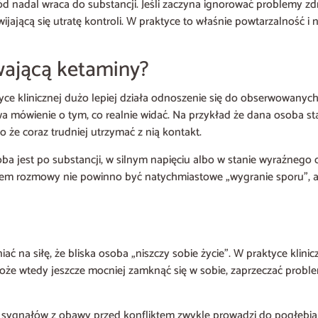
d nadal wraca do substancji. Jeśli zaczyna ignorować problemy zd
ijającą się utratę kontroli. W praktyce to właśnie powtarzalność i
wającą ketaminy?
ktyce klinicznej dużo lepiej działa odnoszenie się do obserwowany
ówienie o tym, co realnie widać. Na przykład że dana osoba stała
 że coraz trudniej utrzymać z nią kontakt.
ba jest po substancji, w silnym napięciu albo w stanie wyraźnego 
lem rozmowy nie powinno być natychmiastowe „wygranie sporu”, al
na siłę, że bliska osoba „niszczy sobie życie”. W praktyce kliniczn
oże wtedy jeszcze mocniej zamknąć się w sobie, zaprzeczać proble
ie sygnałów z obawy przed konfliktem zwykle prowadzi do pogłębia