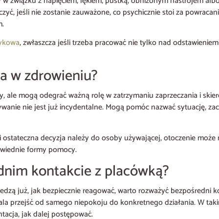
ny w związku z napięciem, lękiem, pustką, obniżonym nastrojem al
ć, jeśli nie zostanie zauważone, co psychicznie stoi za powracan
m.
tykowa
, zwłaszcza jeśli trzeba pracować nie tylko nad odstawieniem
ra w zdrowieniu?
by, ale mogą odegrać ważną rolę w zatrzymaniu zaprzeczania i ski
używanie nie jest już incydentalne. Mogą pomóc nazwać sytuację, zac
śli ostateczna decyzja należy do osoby używającej, otoczenie może
owiednie formy pomocy.
dnim kontakcie z placówką?
 wiedzą już, jak bezpiecznie reagować, warto rozważyć bezpośredni k
wala przejść od samego niepokoju do konkretnego działania. W t
ntacja, jak dalej postępować.