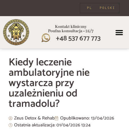
PL
POLSKI
Kontakt kliniczny
Poufna konsultacja • 24/7
+48 537 677 773
PROGRAMY
Kiedy leczenie
ambulatoryjne nie
wystarcza przy
uzależnieniu od
tramadolu?
Zeus Detox & Rehab
Opublikowano:
13/04/2026
Ostatnia aktualizacja: 01/04/2026
13:24