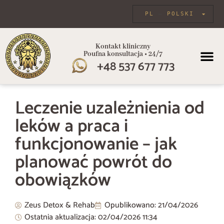
PL
POLSKI
Kontakt kliniczny
Poufna konsultacja • 24/7
+48 537 677 773
PROGRAMY
Leczenie uzależnienia od
leków a praca i
funkcjonowanie – jak
planować powrót do
obowiązków
Zeus Detox & Rehab
Opublikowano:
21/04/2026
Ostatnia aktualizacja: 02/04/2026
11:34