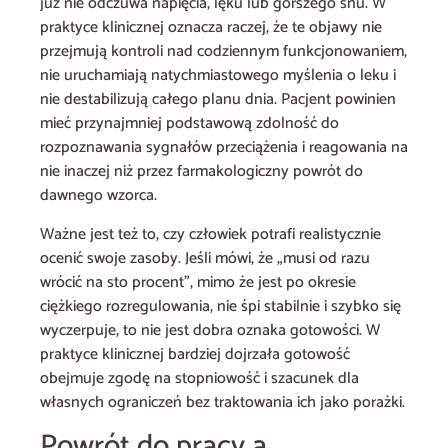
już nie odczuwa napięcia, lęku lub gorszego snu. W
praktyce klinicznej oznacza raczej, że te objawy nie
przejmują kontroli nad codziennym funkcjonowaniem,
nie uruchamiają natychmiastowego myślenia o leku i
nie destabilizują całego planu dnia. Pacjent powinien
mieć przynajmniej podstawową zdolność do
rozpoznawania sygnałów przeciążenia i reagowania na
nie inaczej niż przez farmakologiczny powrót do
dawnego wzorca.
Ważne jest też to, czy człowiek potrafi realistycznie
ocenić swoje zasoby. Jeśli mówi, że „musi od razu
wrócić na sto procent”, mimo że jest po okresie
ciężkiego rozregulowania, nie śpi stabilnie i szybko się
wyczerpuje, to nie jest dobra oznaka gotowości. W
praktyce klinicznej bardziej dojrzała gotowość
obejmuje zgodę na stopniowość i szacunek dla
własnych ograniczeń bez traktowania ich jako porażki.
Powrót do pracy a