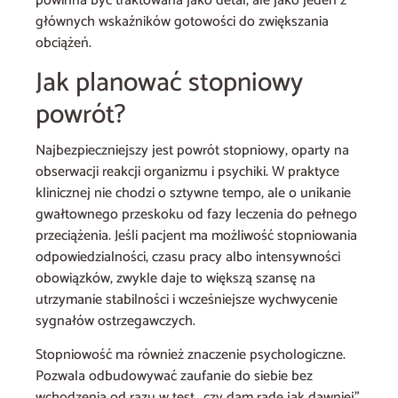
powinna być traktowana jako detal, ale jako jeden z
głównych wskaźników gotowości do zwiększania
obciążeń.
Jak planować stopniowy
powrót?
Najbezpieczniejszy jest powrót stopniowy, oparty na
obserwacji reakcji organizmu i psychiki. W praktyce
klinicznej nie chodzi o sztywne tempo, ale o unikanie
gwałtownego przeskoku od fazy leczenia do pełnego
przeciążenia. Jeśli pacjent ma możliwość stopniowania
odpowiedzialności, czasu pracy albo intensywności
obowiązków, zwykle daje to większą szansę na
utrzymanie stabilności i wcześniejsze wychwycenie
sygnałów ostrzegawczych.
Stopniowość ma również znaczenie psychologiczne.
Pozwala odbudowywać zaufanie do siebie bez
wchodzenia od razu w test „czy dam radę jak dawniej”.