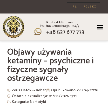
PL
POLSKI
Kontakt kliniczny
Poufna konsultacja • 24/7
+48 537 677 773
PROGRAMY
Objawy używania
ketaminy – psychiczne i
fizyczne sygnały
ostrzegawcze
Zeus Detox & Rehab
Opublikowano:
04/04/2026
Ostatnia aktualizacja: 01/04/2026
13:11
Kategoria:
Narkotyki