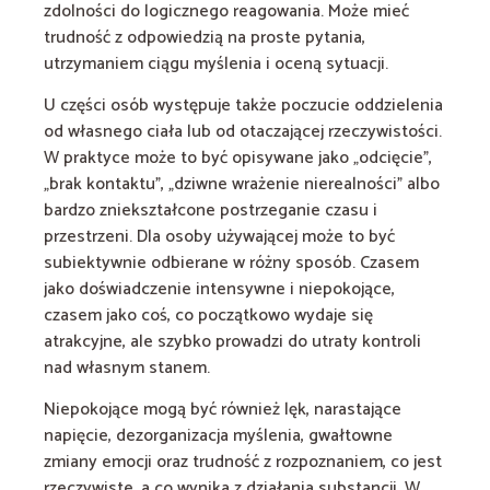
zdolności do logicznego reagowania. Może mieć
trudność z odpowiedzią na proste pytania,
utrzymaniem ciągu myślenia i oceną sytuacji.
U części osób występuje także poczucie oddzielenia
od własnego ciała lub od otaczającej rzeczywistości.
W praktyce może to być opisywane jako „odcięcie”,
„brak kontaktu”, „dziwne wrażenie nierealności” albo
bardzo zniekształcone postrzeganie czasu i
przestrzeni. Dla osoby używającej może to być
subiektywnie odbierane w różny sposób. Czasem
jako doświadczenie intensywne i niepokojące,
czasem jako coś, co początkowo wydaje się
atrakcyjne, ale szybko prowadzi do utraty kontroli
nad własnym stanem.
Niepokojące mogą być również lęk, narastające
napięcie, dezorganizacja myślenia, gwałtowne
zmiany emocji oraz trudność z rozpoznaniem, co jest
rzeczywiste, a co wynika z działania substancji. W