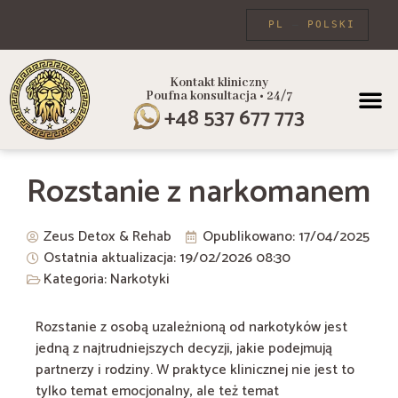
PL
POLSKI
Kontakt kliniczny
Poufna konsultacja • 24/7
PROGRAMY
+48 537 677 773
Rozstanie z narkomanem
Zeus Detox & Rehab
Opublikowano:
17/04/2025
Ostatnia aktualizacja: 19/02/2026
08:30
Kategoria:
Narkotyki
Rozstanie z osobą uzależnioną od narkotyków jest
jedną z najtrudniejszych decyzji, jakie podejmują
partnerzy i rodziny. W praktyce klinicznej nie jest to
tylko temat emocjonalny, ale też temat