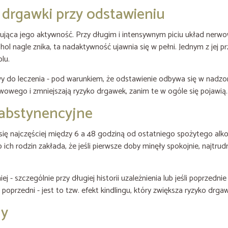
drgawki przy odstawieniu
ująca jego aktywność. Przy długim i intensywnym piciu układ nerwo
l nagle znika, ta nadaktywność ujawnia się w pełni. Jednym z jej 
lu.
liwy do leczenia - pod warunkiem, że odstawienie odbywa się w na
erwowego i zmniejszają ryzyko drgawek, zanim te w ogóle się pojawią.
 abstynencyjne
ię najczęściej między 6 a 48 godziną od ostatniego spożytego alko
 ich rodzin zakłada, że jeśli pierwsze doby minęły spokojnie, najtru
j - szczególnie przy długiej historii uzależnienia lub jeśli poprzed
poprzedni - jest to tzw. efekt kindlingu, który zwiększa ryzyko drga
ny