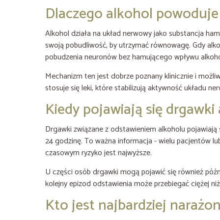
Dlaczego alkohol powoduje 
Alkohol działa na układ nerwowy jako substancja ham
swoją pobudliwość, by utrzymać równowagę. Gdy alkoho
pobudzenia neuronów bez hamującego wpływu alkoho
Mechanizm ten jest dobrze poznany klinicznie i moż
stosuje się leki, które stabilizują aktywność układu n
Kiedy pojawiają się drgawki
Drgawki związane z odstawieniem alkoholu pojawiają s
24 godzinę. To ważna informacja - wielu pacjentów lub
czasowym ryzyko jest najwyższe.
U części osób drgawki mogą pojawić się również późnie
kolejny epizod odstawienia może przebiegać ciężej niż 
Kto jest najbardziej narażo