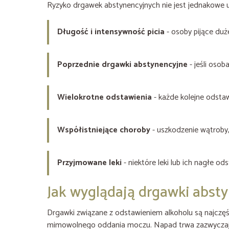
Ryzyko drgawek abstynencyjnych nie jest jednakowe u w
Długość i intensywność picia
- osoby pijące duże
Poprzednie drgawki abstynencyjne
- jeśli osob
Wielokrotne odstawienia
- każde kolejne odsta
Współistniejące choroby
- uszkodzenie wątroby,
Przyjmowane leki
- niektóre leki lub ich nagłe 
Jak wyglądają drgawki abst
Drgawki związane z odstawieniem alkoholu są najczęś
mimowolnego oddania moczu. Napad trwa zazwyczaj od 