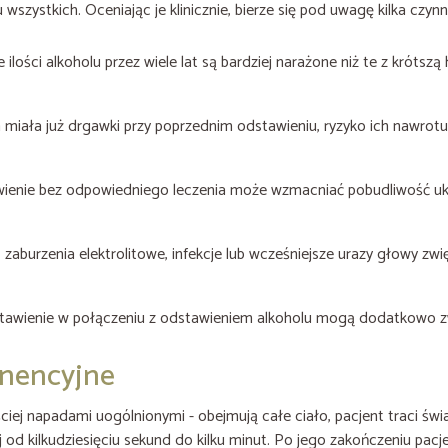
szystkich. Oceniając je klinicznie, bierze się pod uwagę kilka czynn
 ilości alkoholu przez wiele lat są bardziej narażone niż te z krótszą h
a miała już drgawki przy poprzednim odstawieniu, ryzyko ich nawrotu
wienie bez odpowiedniego leczenia może wzmacniać pobudliwość uk
 zaburzenia elektrolitowe, infekcje lub wcześniejsze urazy głowy zw
odstawienie w połączeniu z odstawieniem alkoholu mogą dodatkowo z
ynencyjne
ciej napadami uogólnionymi - obejmują całe ciało, pacjent traci św
kilkudziesięciu sekund do kilku minut. Po jego zakończeniu pacje