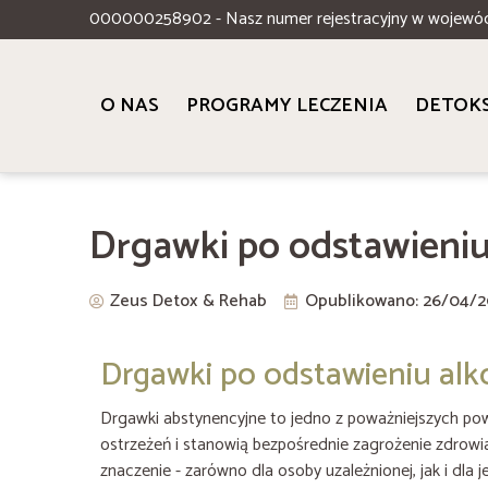
000000258902 - Nasz numer rejestracyjny w wojewó
O NAS
PROGRAMY LECZENIA
DETOK
Drgawki po odstawieniu
Zeus Detox & Rehab
Opublikowano:
26/04/2
Drgawki po odstawieniu alk
Drgawki abstynencyjne to jedno z poważniejszych pow
ostrzeżeń i stanowią bezpośrednie zagrożenie zdrowi
znaczenie - zarówno dla osoby uzależnionej, jak i dla jej