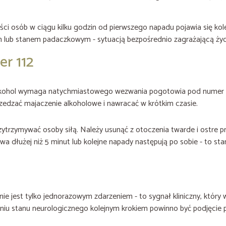
ci osób w ciągu kilku godzin od pierwszego napadu pojawia się kole
 lub stanem padaczkowym - sytuacją bezpośrednio zagrażającą życ
r 112
kohol wymaga natychmiastowego wezwania pogotowia pod numer 112
edzać majaczenie alkoholowe i nawracać w krótkim czasie.
zytrzymywać osoby siłą. Należy usunąć z otoczenia twarde i ostre pr
rwa dłużej niż 5 minut lub kolejne napady następują po sobie - to st
 jest tylko jednorazowym zdarzeniem - to sygnał kliniczny, który w
aniu stanu neurologicznego kolejnym krokiem powinno być podjęcie