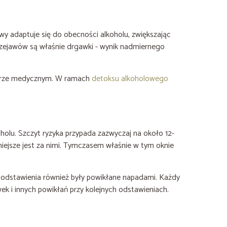
wy adaptuje się do obecności alkoholu, zwiększając
przejawów są właśnie drgawki - wynik nadmiernego
dzorze medycznym. W ramach
detoksu alkoholowego
holu. Szczyt ryzyka przypada zazwyczaj na około 12-
dniejsze jest za nimi. Tymczasem właśnie w tym oknie
nie odstawienia również były powikłane napadami. Każdy
wek i innych powikłań przy kolejnych odstawieniach.