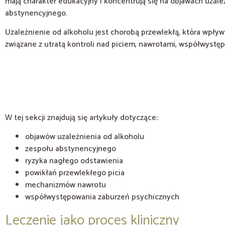
mają charakter edukacyjny i koncentrują się na objawach uzal
abstynencyjnego.
Uzależnienie od alkoholu jest chorobą przewlekłą, która wpły
związane z utratą kontroli nad piciem, nawrotami, współwystę
W tej sekcji znajdują się artykuły dotyczące:
objawów uzależnienia od alkoholu
zespołu abstynencyjnego
ryzyka nagłego odstawienia
powikłań przewlekłego picia
mechanizmów nawrotu
współwystępowania zaburzeń psychicznych
Leczenie jako proces kliniczny