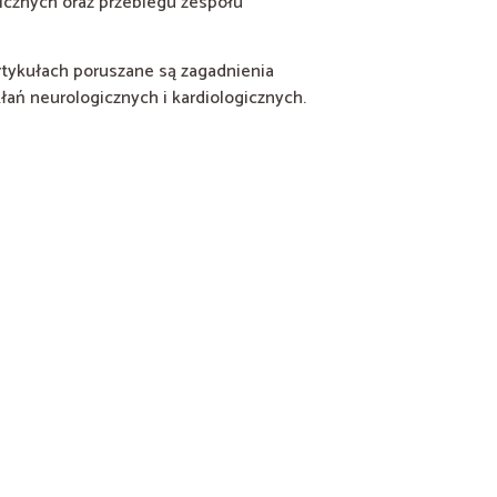
hicznych oraz przebiegu zespołu
artykułach poruszane są zagadnienia
łań neurologicznych i kardiologicznych.