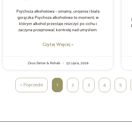
Psychoza alkoholowa – omamy, urojenia i biała
gorączka Psychoza alkoholowa to moment, w
którym alkohol przestaje niszczyć po cichu i
zaczyna przejmować kontrolę nad umysłem:
Czytaj Więcej »
Zeus Detox & Rehab
23 Lipca, 2026
« Poprzedni
1
2
3
4
5