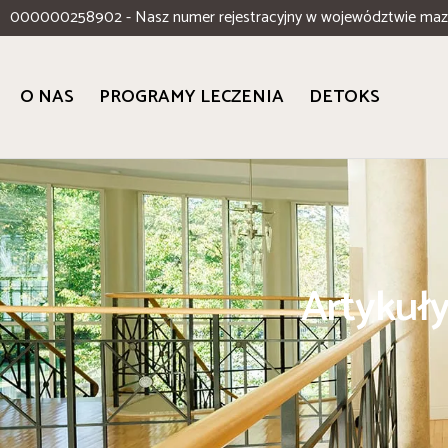
000000258902 - Nasz numer rejestracyjny w województwie ma
O NAS
PROGRAMY LECZENIA
DETOKS
Artykuły