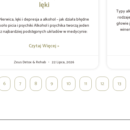
lęki
Typy al
rodzaj
Nerwica, lęki i depresja a alkohol – jak działa błędne
głowie 
koło picia i psychiki Alkohol i psychika tworzą jeden
wine
z najbardziej podstępnych układów w medycynie:
Czytaj Więcej »
Zeus Detox & Rehab
22 Lipca, 2026
6
7
8
9
10
11
12
13