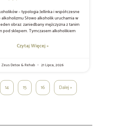
koholików – typologia Jellinka i współczesne
e alkoholizmu Słowo alkoholik uruchamia w
jeden obraz: zaniedbany mężczyzna z tanim
m pod sklepem. Tymczasem alkoholikiem
Czytaj Więcej »
Zeus Detox & Rehab
21 Lipca, 2026
14
15
16
Dalej »