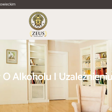
zowieckim
 O Alkoholu I Uzależnieni