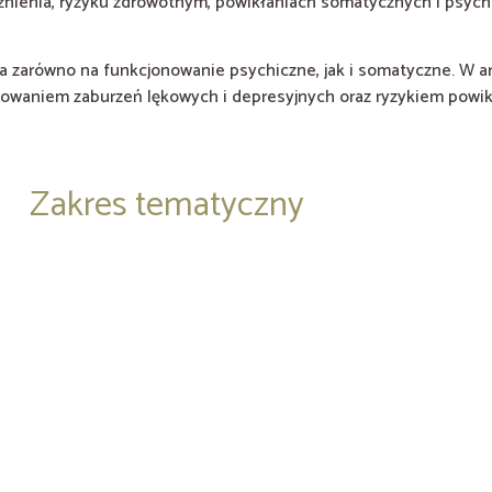
eżnienia, ryzyku zdrowotnym, powikłaniach somatycznych i psyc
wa zarówno na funkcjonowanie psychiczne, jak i somatyczne. W 
powaniem zaburzeń lękowych i depresyjnych oraz ryzykiem powik
Zakres tematyczny