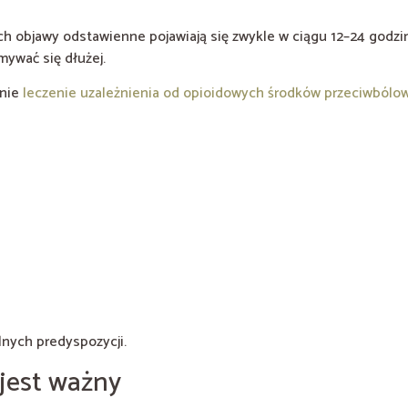
bjawy odstawienne pojawiają się zwykle w ciągu 12–24 godzin o
mywać się dłużej.
onie
leczenie uzależnienia od opioidowych środków przeciwbólo
lnych predyspozycji.
jest ważny