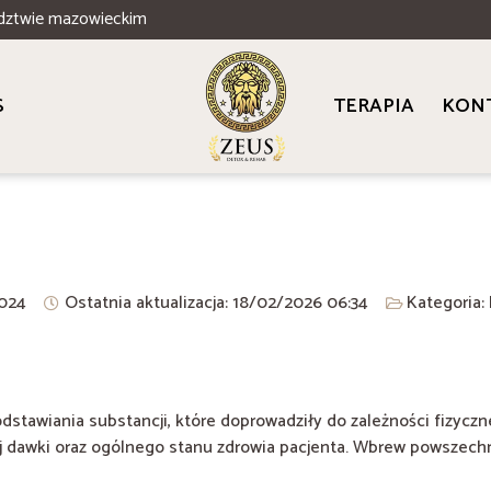
dztwie mazowieckim
S
TERAPIA
KON
024
Ostatnia aktualizacja: 18/02/2026
06:34
Kategoria:
awiania substancji, które doprowadziły do zależności fizycznej
ej dawki oraz ogólnego stanu zdrowia pacjenta. Wbrew powszechn