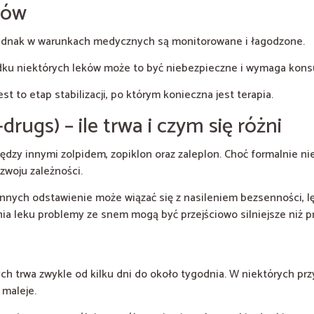
tów
jednak w warunkach medycznych są monitorowane i łagodzone.
ku niektórych leków może to być niebezpieczne i wymaga konsult
t to etap stabilizacji, po którym konieczna jest terapia.
ugs) – ile trwa i czym się różni
ędzy innymi zolpidem, zopiklon oraz zaleplon. Choć formalnie ni
zwoju zależności.
ych odstawienie może wiązać się z nasileniem bezsenności, lęk
nia leku problemy ze snem mogą być przejściowo silniejsze niż p
h trwa zwykle od kilku dni do około tygodnia. W niektórych p
 maleje.