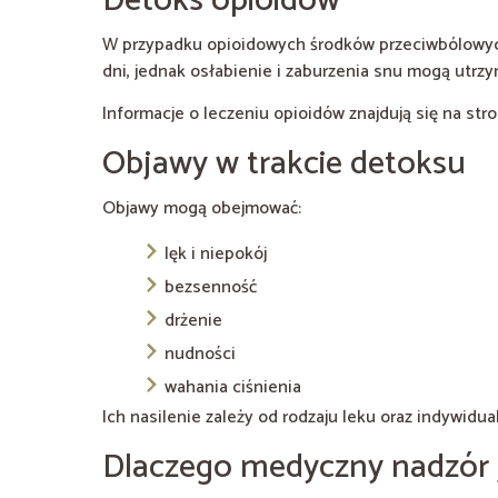
Detoks opioidów
W przypadku opioidowych środków przeciwbólowych o
dni, jednak osłabienie i zaburzenia snu mogą utrzy
Informacje o leczeniu opioidów znajdują się na str
Objawy w trakcie detoksu
Objawy mogą obejmować:
lęk i niepokój
bezsenność
drżenie
nudności
wahania ciśnienia
Ich nasilenie zależy od rodzaju leku oraz indywidua
Dlaczego medyczny nadzór 