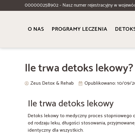
000000258902 - Nasz numer rejestracyjny w wojewó
O NAS
PROGRAMY LECZENIA
DETOK
Ile trwa detoks lekowy?
Zeus Detox & Rehab
Opublikowano:
10/09/2
Ile trwa detoks lekowy
Detoks lekowy to medyczny proces stopniowego odst
od rodzaju leku, długości stosowania, przyjmowan
identyczny dla wszystkich.