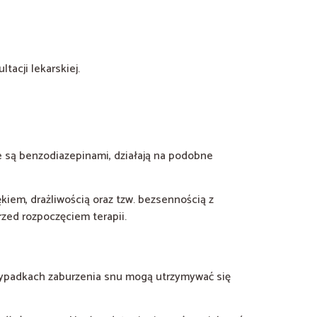
acji lekarskiej.
e są benzodiazepinami, działają na podobne
iem, drażliwością oraz tzw. bezsennością z
rzed rozpoczęciem terapii.
rzypadkach zaburzenia snu mogą utrzymywać się