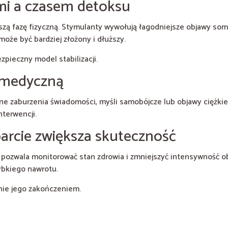
mi a czasem detoksu
szą fazę fizyczną. Stymulanty wywołują łagodniejsze objawy soma
oże być bardziej złożony i dłuższy.
zpieczny model stabilizacji.
c medyczną
 silne zaburzenia świadomości, myśli samobójcze lub objawy cięż
terwencji.
arcie zwiększa skuteczność
zwala monitorować stan zdrowia i zmniejszyć intensywność ob
ybkiego nawrotu.
 nie jego zakończeniem.