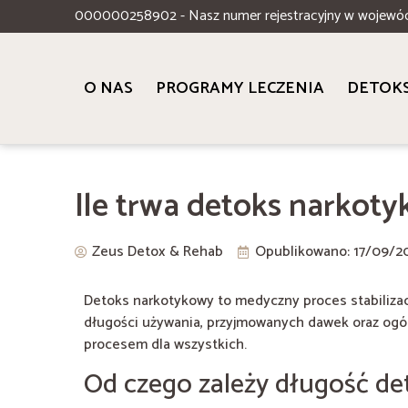
000000258902 - Nasz numer rejestracyjny w wojewó
O NAS
PROGRAMY LECZENIA
DETOK
Ile trwa detoks narkot
Zeus Detox & Rehab
Opublikowano:
17/09/2
Detoks narkotykowy to medyczny proces stabilizacj
długości używania, przyjmowanych dawek oraz ogó
procesem dla wszystkich.
Od czego zależy długość de