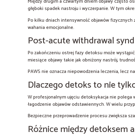
Między drugim a czwartym dniem objawy często osi
głęboki spadek nastroju i wyczerpanie. W tym okr
Po kilku dniach intensywność objawów fizycznych z
wahania emocjonalne.
Post-acute withdrawal syn
Po zakończeniu ostrej fazy detoksu może wystąpić
miesiące objawy takie jak obniżony nastrój, trudno
PAWS nie oznacza niepowodzenia leczenia, lecz na
Dlaczego detoks to nie tylk
W profesjonalnym ujęciu detoksykacja nie polega 
łagodzenie objawów odstawiennych. W wielu przyp
Bezpieczne przeprowadzenie procesu zwiększa szan
Różnice między detoksem 