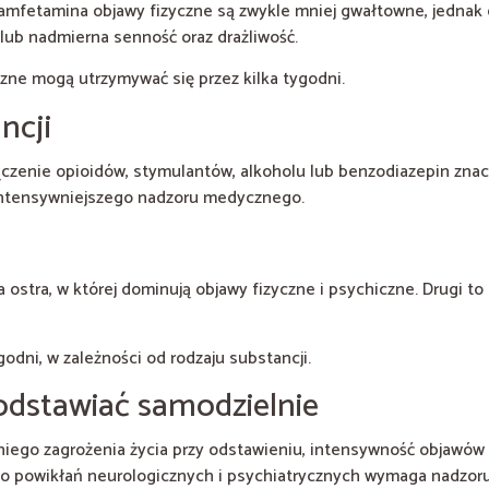
tamfetamina objawy fizyczne są zwykle mniej gwałtowne, jednak 
 lub nadmierna senność oraz drażliwość.
czne mogą utrzymywać się przez kilka tygodni.
ncji
łączenie opioidów, stymulantów, alkoholu lub benzodiazepin znac
intensywniejszego nadzoru medycznego.
ostra, w której dominują objawy fizyczne i psychiczne. Drugi to 
ygodni, w zależności od rodzaju substancji.
odstawiać samodzielnie
iego zagrożenia życia przy odstawieniu, intensywność objawów
yko powikłań neurologicznych i psychiatrycznych wymaga nadzo