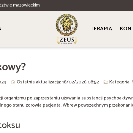
dztwie mazowieckim
S
TERAPIA
KON
ykowy?
024
Ostatnia aktualizacja: 18/02/2026
08:52
Kategoria:
i organizmu po zaprzestaniu używania substancji psychoaktywny
lnego stanu zdrowia pacjenta. Wbrew powszechnym przekonaniom
toksu