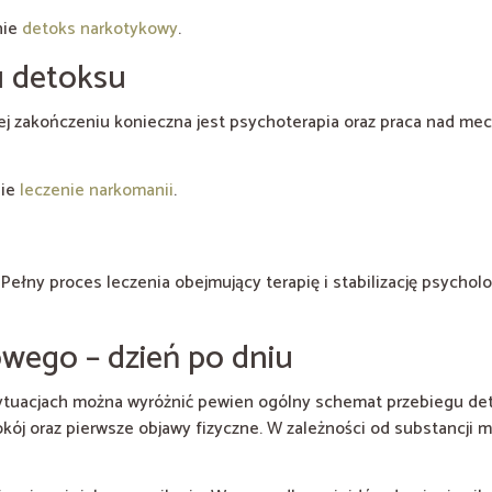
nie
detoks narkotykowy
.
u detoksu
jej zakończeniu konieczna jest psychoterapia oraz praca nad me
nie
leczenie narkomanii
.
Pełny proces leczenia obejmujący terapię i stabilizację psycholo
wego – dzień po dniu
sytuacjach można wyróżnić pewien ogólny schemat przebiegu de
okój oraz pierwsze objawy fizyczne. W zależności od substancji m