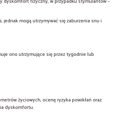
ny dyskomfort fizyczny, w przypadku stymulantów –
i, jednak mogą utrzymywać się zaburzenia snu i
uje ono utrzymujące się przez tygodnie lub
ametrów życiowych, ocenę ryzyka powikłań oraz
ia dyskomfortu.