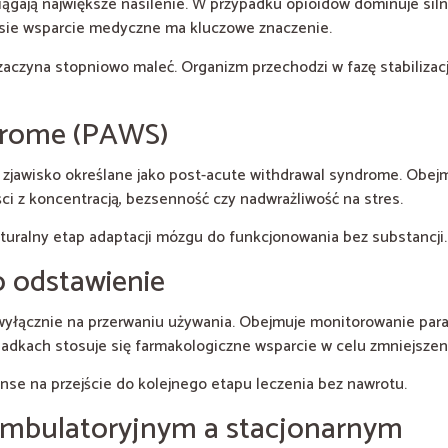
ągają największe nasilenie. W przypadku opioidów dominuje sil
esie wsparcie medyczne ma kluczowe znaczenie.
aczyna stopniowo maleć. Organizm przechodzi w fazę stabilizacj
drome (PAWS)
 zjawisko określane jako post-acute withdrawal syndrome. Obejm
ści z koncentracją, bezsenność czy nadwrażliwość na stres.
turalny etap adaptacji mózgu do funkcjonowania bez substancji.
o odstawienie
wyłącznie na przerwaniu używania. Obejmuje monitorowanie par
adkach stosuje się farmakologiczne wsparcie w celu zmniejszen
se na przejście do kolejnego etapu leczenia bez nawrotu.
ambulatoryjnym a stacjonarnym