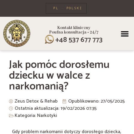
PL
POLSKI
Kontakt kliniczny
Poufna konsultacja • 24/7
PROGRAMY
+48 537 677 773
Jak pomóc dorosłemu
dziecku w walce z
narkomanią?
Zeus Detox & Rehab
Opublikowano:
27/05/2025
Ostatnia aktualizacja: 19/02/2026
07:35
Kategoria:
Narkotyki
Gdy problem narkomanii dotyczy dorosłego dziecka,