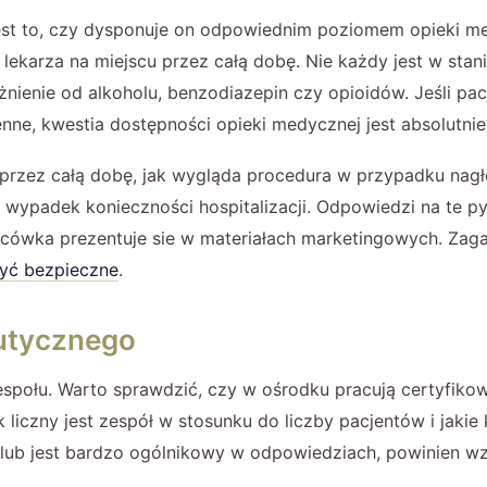
est to, czy dysponuje on odpowiednim poziomem opieki med
ekarza na miejscu przez całą dobę. Nie każdy jest w sta
eżnienie od alkoholu, benzodiazepin czy opioidów. Jeśli 
enne, kwestia dostępności opieki medycznej jest absolutni
 przez całą dobę, jak wygląda procedura w przypadku nagł
ypadek konieczności hospitalizacji. Odpowiedzi na te py
acówka prezentuje sie w materiałach marketingowych. Zaga
być bezpieczne
.
eutycznego
połu. Warto sprawdzić, czy w ośrodku pracują certyfikowan
k liczny jest zespół w stosunku do liczby pacjentów i jaki
i lub jest bardzo ogólnikowy w odpowiedziach, powinien w