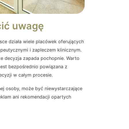
cić uwagę
lsce działa wiele placówek oferujących
apeutycznymi i zapleczem klinicznym.
, że decyzja zapada pochopnie. Warto
jest bezpośrednio powiązana z
ecyzji w całym procesie.
ednej osoby, może być niewystarczające
reklam ani rekomendacji opartych