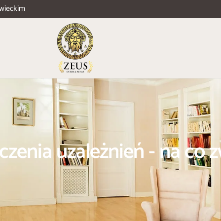
wieckim
czenia uzależnień - na co