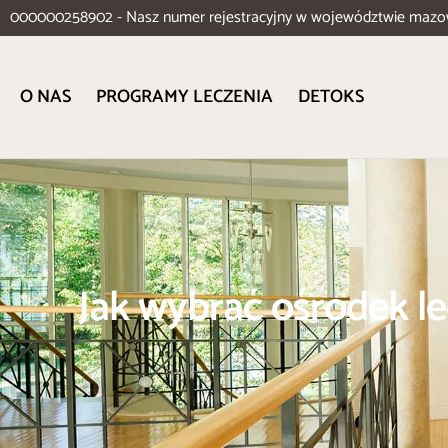
000000258902 - Nasz numer rejestracyjny w województwie mazo
O NAS
PROGRAMY LECZENIA
DETOKS
Jak wybrać ośrodek le