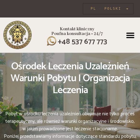
PL
POLSKI
Kontakt kliniczny
Poufna konsultacja • 24/7
PROGRAMY
+48 537 677 773
Ośrodek Leczenia Uzależnień
Warunki Pobytu I Organizacja
Leczenia
Pobyt w ośrodku leczenia uzależnień obejmuje nie tylko proces
terapeutyczny, ale również warunki organizacyjne i środowisko,
w jakim prowadzone jest leczenie stacjonarne.
Poniżej przedstawiamy informacje dotyczące standardu pobytu,