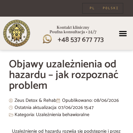
PL
POLSKI
Kontakt kliniczny
Poufna konsultacja • 24/7
+48 537 677 773
PROGRAMY
Objawy uzależnienia od
hazardu – jak rozpoznać
problem
Zeus Detox & Rehab
Opublikowano:
08/06/2026
Ostatnia aktualizacja: 07/06/2026
15:47
Kategoria:
Uzależnienia behawioralne
Uzależnienie od hazardu rozwija się podstępnie i przez