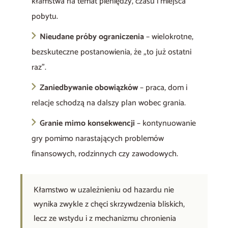
kłamstwa na temat pieniędzy, czasu i miejsca
pobytu.
Nieudane próby ograniczenia
– wielokrotne,
bezskuteczne postanowienia, że „to już ostatni
raz”.
Zaniedbywanie obowiązków
– praca, dom i
relacje schodzą na dalszy plan wobec grania.
Granie mimo konsekwencji
– kontynuowanie
gry pomimo narastających problemów
finansowych, rodzinnych czy zawodowych.
Kłamstwo w uzależnieniu od hazardu nie
wynika zwykle z chęci skrzywdzenia bliskich,
lecz ze wstydu i z mechanizmu chronienia