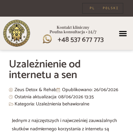
PL
POLSKI
Kontakt kliniczny
Poufna konsultacja • 24/7
+48 537 677 773
PROGRAMY
Uzależnienie od
internetu a sen
Zeus Detox & Rehab
Opublikowano:
26/06/2026
Ostatnia aktualizacja: 08/06/2026
13:35
Kategoria:
Uzależnienia behawioralne
Jednym z najczęstszych i najwcześniej zauważalnych
skutków nadmiernego korzystania z internetu są