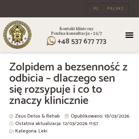
PL
POLSKI
Kontakt kliniczny
Poufna konsultacja • 24/7
PROGRAMY
+48 537 677 773
Zolpidem a bezsenność z
odbicia – dlaczego sen
się rozsypuje i co to
znaczy klinicznie
Zeus Detox & Rehab
Opublikowano:
18/03/2026
Ostatnia aktualizacja: 12/03/2026
11:57
Kategoria:
Leki