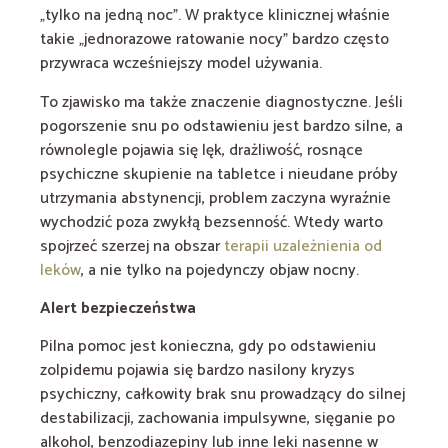
„tylko na jedną noc”. W praktyce klinicznej właśnie
takie „jednorazowe ratowanie nocy” bardzo często
przywraca wcześniejszy model używania.
To zjawisko ma także znaczenie diagnostyczne. Jeśli
pogorszenie snu po odstawieniu jest bardzo silne, a
równolegle pojawia się lęk, drażliwość, rosnące
psychiczne skupienie na tabletce i nieudane próby
utrzymania abstynencji, problem zaczyna wyraźnie
wychodzić poza zwykłą bezsenność. Wtedy warto
spojrzeć szerzej na obszar
terapii uzależnienia od
leków
, a nie tylko na pojedynczy objaw nocny.
Alert bezpieczeństwa
Pilna pomoc jest konieczna, gdy po odstawieniu
zolpidemu pojawia się bardzo nasilony kryzys
psychiczny, całkowity brak snu prowadzący do silnej
destabilizacji, zachowania impulsywne, sięganie po
alkohol, benzodiazepiny lub inne leki nasenne w