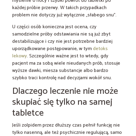
myślenie o nocy i szybki powrót do tabletki po
każdej próbie przerwy. W takich przypadkach
problem nie dotyczy już wyłącznie „słabego snu”.
U części osób konieczna jest ocena, czy
samodzielne próby odstawiania nie są już zbyt
destabilizujące i czy nie jest potrzebne bardziej
uporządkowane postępowanie, w tym
detoks
lekowy
. Szczególnie ważne jest to wtedy, gdy
pacjent ma za sobą wiele nieudanych prób, stosuje
wyższe dawki, miesza substancje albo bardzo
szybko traci kontrolę nad decyzjami wokół snu.
Dlaczego leczenie nie może
skupiać się tylko na samej
tabletce
Jeśli zolpidem przez dłuższy czas pełnił funkcję nie
tylko nasenną, ale też psychicznie regulującą, samo