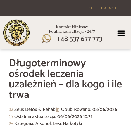
PL
POLSKI
Kontakt kliniczny
Poufna konsultacja • 24/7
+48 537 677 773
PROGRAMY
Długoterminowy
ośrodek leczenia
uzależnień – dla kogo i ile
trwa
Zeus Detox & Rehab
Opublikowano:
08/06/2026
Ostatnia aktualizacja: 06/06/2026
10:31
Kategoria:
Alkohol
,
Leki
,
Narkotyki