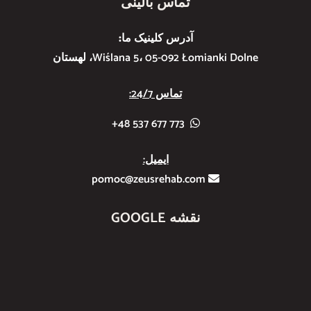
تماس بالینی
آدرس کلینیک ما:
Wiślana 5، 05-092 Łomianki Dolne، لهستان
تماس 24/7:
773 677 537 48+
ایمیل:
pomoc@zeusrehab.com
نقشه GOOGLE