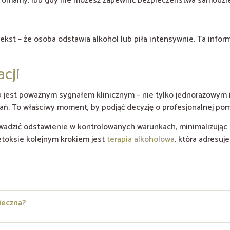
lub omamy, lub gdy nie możesz zapewnić bezpieczeństwa samodzi
ekst – że osoba odstawia alkohol lub piła intensywnie. Ta info
acji
olu jest poważnym sygnałem klinicznym – nie tylko jednorazowy
ań. To właściwy moment, by podjąć decyzję o profesjonalnej po
adzić odstawienie w kontrolowanych warunkach, minimalizując r
detoksie kolejnym krokiem jest
terapia alkoholowa
, która adresuj
ieczna?