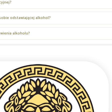
cyjnej?
sobie odstawiającej alkohol?
wienia alkoholu?