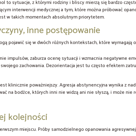
ol to sytuacje, z którymi rodziny i bliscy mierzą się bardzo często
ącym interwencji medycznej a tym, które można próbować opan
jest w takich momentach absolutnym priorytetem.
yczyny, inne postępowanie
ogą pojawić się w dwóch różnych kontekstach, które wymagają 
nie impulsów, zaburza ocenę sytuacji i wzmacnia negatywne e
wojego zachowania. Dezorientacja jest tu często efektem zatruc
jest klinicznie poważniejszy. Agresja abstynencyjna wynika z 
a bodźce, których inni nie widzą ani nie słyszą, i może nie ro
j kolejności
pierwszym miejscu. Próby samodzielnego opanowania agresywnej