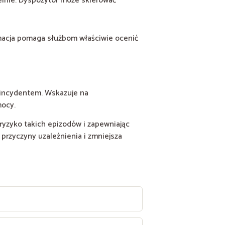
elnie. Dyspozytor może skierować
rmacja pomaga służbom właściwie ocenić
m incydentem. Wskazuje na
mocy.
yzyko takich epizodów i zapewniając
e przyczyny uzależnienia i zmniejsza