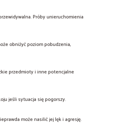
eprzewidywalna. Próby unieruchomienia
 może obniżyć poziom pobudzenia,
ężkie przedmioty i inne potencjalne
ju jeśli sytuacja się pogorszy.
eprawda może nasilić jej lęk i agresję.