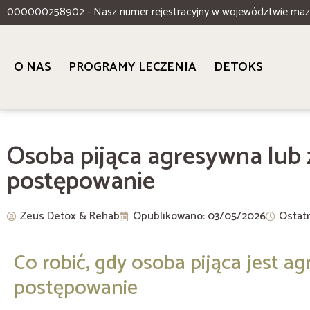
000000258902 - Nasz numer rejestracyjny w województwie ma
O NAS
PROGRAMY LECZENIA
DETOKS
Osoba pijąca agresywna lub 
postępowanie
Zeus Detox & Rehab
Opublikowano:
03/05/2026
Ostatn
Co robić, gdy osoba pijąca jest 
postępowanie