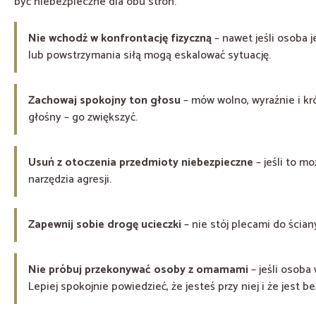
być niebezpieczne dla obu stron.
Nie wchodź w konfrontację fizyczną
– nawet jeśli osoba 
lub powstrzymania siłą mogą eskalować sytuację.
Zachowaj spokojny ton głosu
– mów wolno, wyraźnie i kr
głośny – go zwiększyć.
Usuń z otoczenia przedmioty niebezpieczne
– jeśli to m
narzędzia agresji.
Zapewnij sobie drogę ucieczki
– nie stój plecami do ścian
Nie próbuj przekonywać osoby z omamami
– jeśli osoba 
Lepiej spokojnie powiedzieć, że jesteś przy niej i że jest b