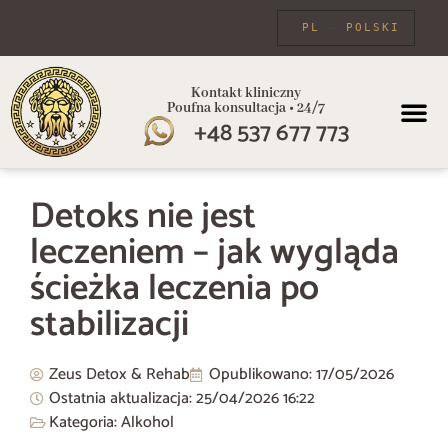
PL
POLSKI
Kontakt kliniczny
Poufna konsultacja • 24/7
+48 537 677 773
PROGRAMY
Detoks nie jest
leczeniem – jak wygląda
ścieżka leczenia po
stabilizacji
Zeus Detox & Rehab
Opublikowano:
17/05/2026
Ostatnia aktualizacja: 25/04/2026
16:22
Kategoria:
Alkohol