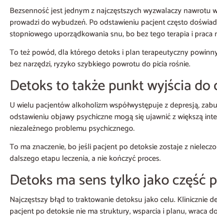
Bezsenność jest jednym z najczęstszych wyzwalaczy nawrotu w 
prowadzi do wybudzeń. Po odstawieniu pacjent często doświadc
stopniowego uporządkowania snu, bo bez tego terapia i praca n
To też powód, dla którego detoks i plan terapeutyczny powinny by
bez narzędzi, ryzyko szybkiego powrotu do picia rośnie.
Detoks to także punkt wyjścia do
U wielu pacjentów alkoholizm współwystępuje z depresją, zab
odstawieniu objawy psychiczne mogą się ujawnić z większą int
niezależnego problemu psychicznego.
To ma znaczenie, bo jeśli pacjent po detoksie zostaje z nielec
dalszego etapu leczenia, a nie kończyć proces.
Detoks ma sens tylko jako część 
Najczęstszy błąd to traktowanie detoksu jako celu. Klinicznie de
pacjent po detoksie nie ma struktury, wsparcia i planu, wraca 