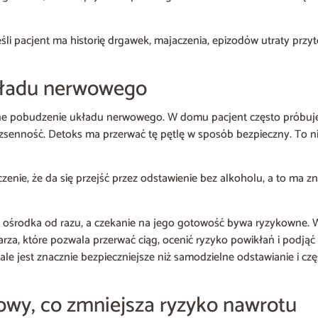
eśli pacjent ma historię drgawek, majaczenia, epizodów utraty przy
kładu nerwowego
ne pobudzenie układu nerwowego. W domu pacjent często próbuje
bezsenność. Detoks ma przerwać tę pętlę w sposób bezpieczny. To nie
zenie, że da się przejść przez odstawienie bez alkoholu, a to ma 
 ośrodka od razu, a czekanie na jego gotowość bywa ryzykowne. W
za, które pozwala przerwać ciąg, ocenić ryzyko powikłań i podją
le jest znacznie bezpieczniejsze niż samodzielne odstawianie i cz
owy, co zmniejsza ryzyko nawrotu