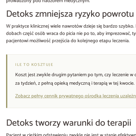
prowadzony pod nadzorem medycznym.
Detoks zmniejsza ryzyko powrotu 
W praktyce klinicznej wiele nawrotów dzieje się bardzo szybko. 
dobach część osób wraca do picia nie po to, aby imprezować, t
pacjentowi możliwość przejścia do kolejnego etapu leczenia.
ILE TO KOSZTUJE
Koszt jest zwykle drugim pytaniem po tym, czy leczenie w
za tydzień, z pełną opieką medyczną i terapią w tej kwocie.
Zobacz pełny cennik prywatnego ośrodka leczenia uzależn
Detoks tworzy warunki do terapii
Pacjent w ciężkim odstawieniu zwykle nie jest w stanie efektywn