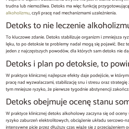
trudna lub niemożliwa. Detoks ma więc funkcję przygotowującą: 
alkoholizmu
, czyli pracę nad mechanizmami uzależnienia.
Detoks to nie leczenie alkoholizm
To kluczowe zdanie. Detoks stabilizuje organizm i zmniejsza ryzy
lęku, to po detoksie te problemy nadal mogą się pojawić. Bez t
jeden z najczęstszych powodów, dla których sam detoks nie daj
Detoks i plan po detoksie, to pow
W praktyce klinicznej najlepsze efekty daje podejście, w który
pracę nad wyzwalaczami, stabilizację snu i stresu oraz strateg
tym mniejsze ryzyko, że pierwsze tygodnie abstynencji zakończ
Detoks obejmuje ocenę stanu som
W praktyce klinicznej detoks alkoholowy zaczyna się od oceny s
ryzyko zaburzeń elektrolitowych, obciążenie układu sercowo-na
intensywne picie przez dłuższy czas wiąże się z przeciążeniem