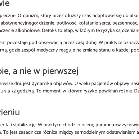
wie
pieczne. Organizm, który przez dłuższy czas adaptował się do alk
tynencyjnego: drżenie, potliwość, kołatanie serca, bezsenność, si
czenie alkoholowe. Detoks to etap, w którym te ryzyka są ocenian
nt pozostaje pod obserwacją przez całą dobę. W praktyce oznacza
ną, gdzie zespół medyczny reaguje na zmianę stanu o każdej porze
e, a nie w pierwszej
erwsze dni, jest dynamika objawów. U wielu pacjentów objawy nasi
 24 a 72 godziną. To moment, w którym ryzyko powikłań rośnie. Det
ieniu
nta i stabilizację. W praktyce chodzi o ocenę parametrów życiowy
. To jest zasadnicza różnica między samodzielnym odstawieniem a