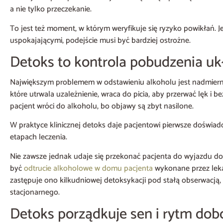
a nie tylko przeczekanie.
To jest też moment, w którym weryfikuje się ryzyko powikłań. J
uspokajającymi, podejście musi być bardziej ostrożne.
Detoks to kontrola pobudzenia u
Największym problemem w odstawieniu alkoholu jest nadmier
które utrwala uzależnienie, wraca do picia, aby przerwać lęk i 
pacjent wróci do alkoholu, bo objawy są zbyt nasilone.
W praktyce klinicznej detoks daje pacjentowi pierwsze doświadc
etapach leczenia.
Nie zawsze jednak udaje się przekonać pacjenta do wyjazdu do
być
odtrucie alkoholowe w domu pacjenta
wykonane przez lekar
zastępuje ono kilkudniowej detoksykacji pod stałą obserwacją, a
stacjonarnego.
Detoks porządkuje sen i rytm dob