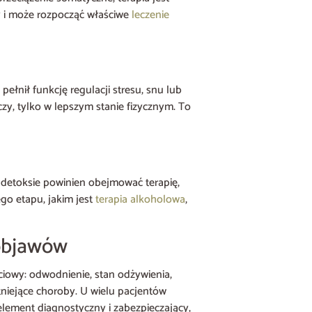
ny i może rozpocząć właściwe
leczenie
pełnił funkcję regulacji stresu, snu lub
czy, tylko w lepszym stanie fizycznym. To
o detoksie powinien obejmować terapię,
ego etapu, jakim jest
terapia alkoholowa
,
 objawów
ciowy: odwodnienie, stan odżywienia,
tniejące choroby. U wielu pacjentów
element diagnostyczny i zabezpieczający,