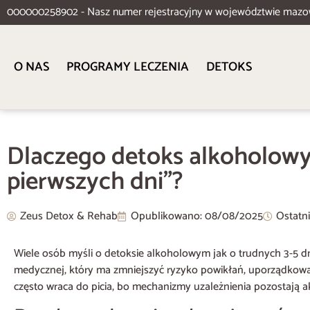
000000258902 - Nasz numer rejestracyjny w województwie mazo
O NAS
PROGRAMY LECZENIA
DETOKS
Dlaczego detoks alkoholowy 
pierwszych dni”?
Zeus Detox & Rehab
Opublikowano:
08/08/2025
Ostatni
Wiele osób myśli o detoksie alkoholowym jak o trudnych 3-5 dnia
medycznej, który ma zmniejszyć ryzyko powikłań, uporządkować s
często wraca do picia, bo mechanizmy uzależnienia pozostają a