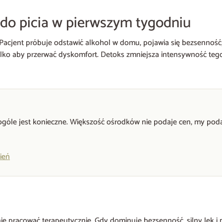
do picia w pierwszym tygodniu
Pacjent próbuje odstawić alkohol w domu, pojawia się bezsenność, lę
ylko aby przerwać dyskomfort. Detoks zmniejsza intensywność tego
 ogóle jest konieczne. Większość ośrodków nie podaje cen, my pod
ień
ie pracować terapeutycznie. Gdy dominuje bezsenność, silny lęk i p