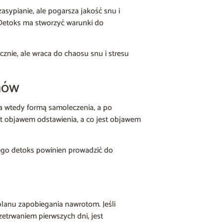
sypianie, ale pogarsza jakość snu i
 Detoks ma stworzyć warunki do
cznie, ale wraca do chaosu snu i stresu
mów
a wtedy formą samoleczenia, a po
t objawem odstawienia, a co jest objawem
atego detoks powinien prowadzić do
i planu zapobiegania nawrotom. Jeśli
zetrwaniem pierwszych dni, jest