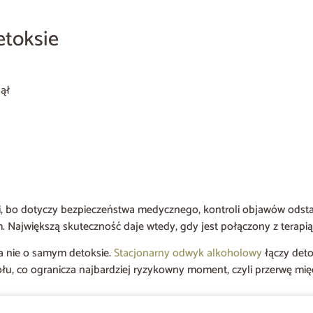
etoksie
nął
ni, bo dotyczy bezpieczeństwa medycznego, kontroli objawów odst
em. Największą skuteczność daje wtedy, gdy jest połączony z terap
 a nie o samym detoksie.
Stacjonarny odwyk alkoholowy
łączy deto
łu, co ogranicza najbardziej ryzykowny moment, czyli przerwę mię