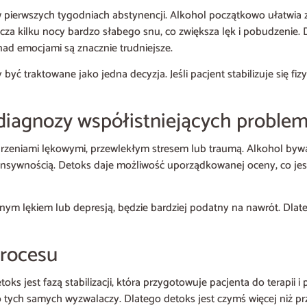
pierwszych tygodniach abstynencji. Alkohol początkowo ułatwia za
za kilku nocy bardzo słabego snu, co zwiększa lęk i pobudzenie.
ad emocjami są znacznie trudniejsze.
ć traktowane jako jedna decyzja. Jeśli pacjent stabilizuje się fizy
 diagnozy współistniejących proble
urzeniami lękowymi, przewlekłym stresem lub traumą. Alkohol byw
ensywnością. Detoks daje możliwość uporządkowanej oceny, co jes
zonym lękiem lub depresją, będzie bardziej podatny na nawrót. Dl
procesu
toks jest fazą stabilizacji, która przygotowuje pacjenta do terapii 
do tych samych wyzwalaczy. Dlatego detoks jest czymś więcej niż pr