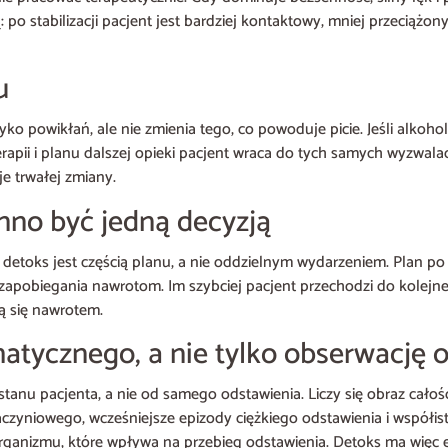
po stabilizacji pacjent jest bardziej kontaktowy, mniej przeciążo
u
ko powikłań, ale nie zmienia tego, co powoduje picie. Jeśli alkohol 
erapii i planu dalszej opieki pacjent wraca do tych samych wyzwala
e trwałej zmiany.
inno być jedną decyzją
m detoks jest częścią planu, a nie oddzielnym wydarzeniem. Plan p
ię zapobiegania nawrotom. Im szybciej pacjent przechodzi do kolejn
ą się nawrotem.
atycznego, a nie tylko obserwację
tanu pacjenta, a nie od samego odstawienia. Liczy się obraz całoś
czyniowego, wcześniejsze epizody ciężkiego odstawienia i współis
 organizmu, które wpływa na przebieg odstawienia. Detoks ma więc 