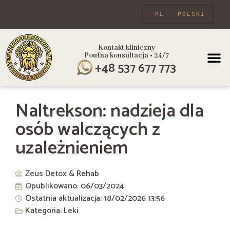
PL
POLSKI
Kontakt kliniczny
Poufna konsultacja • 24/7
PROGRAMY
+48 537 677 773
Naltrekson: nadzieja dla
osób walczących z
uzależnieniem
Zeus Detox & Rehab
Opublikowano:
06/03/2024
Ostatnia aktualizacja: 18/02/2026
13:56
Kategoria:
Leki